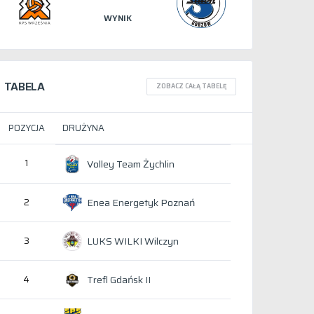
WYNIK
TABELA
ZOBACZ CAŁĄ TABELĘ
POZYCJA
DRUŻYNA
1
Volley Team Żychlin
Enea Energetyk Poznań
2
LUKS WILKI Wilczyn
3
Trefl Gdańsk II
4