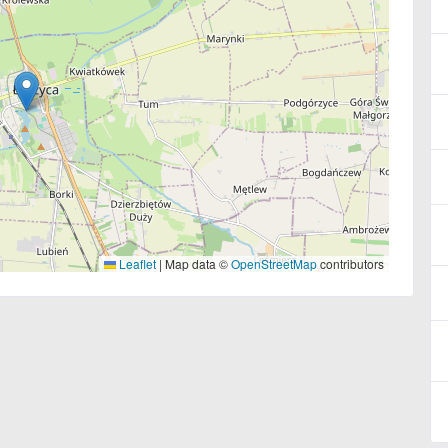
Leaflet
|
Map data ©
OpenStreetMap
contributors