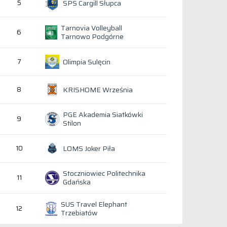
SPS Cargill Słupca
5
Tarnovia Volleyball
6
Tarnowo Podgórne
Olimpia Sulęcin
7
KRISHOME Września
8
PGE Akademia Siatkówki
9
Stilon
LOMS Joker Piła
10
Stoczniowiec Politechnika
11
Gdańska
SUS Travel Elephant
12
Trzebiatów