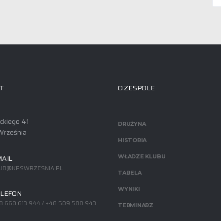
T
O ZESPOLE
ackiego 41
DRUŻYNA
Września
HISTORIA
AIL
WŁADZE KLUBU
UB@KPSWRZESNIA.PL
TABELA
WYNIKI
LEFON
8 660 613 944 / +48 509 508 943
TERMINARZ