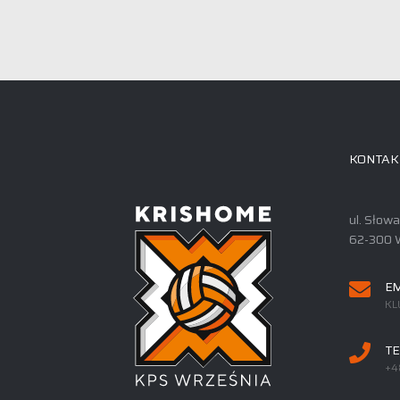
KONTAK
ul. Słow
62-300 
EM
KL
TE
+4