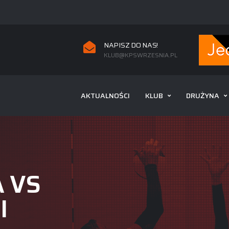
NAPISZ DO NAS!
KLUB@KPSWRZESNIA.PL
AKTUALNOŚCI
KLUB
DRUŻYNA
A VS
I