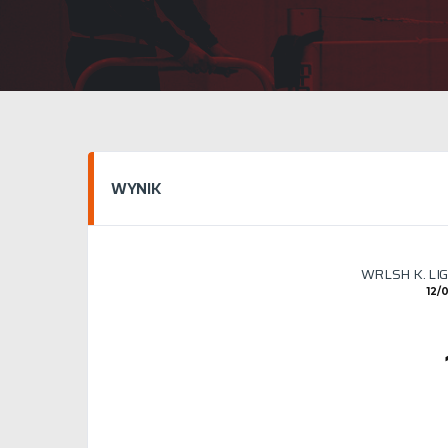
WYNIK
WRLSH K. LI
12/