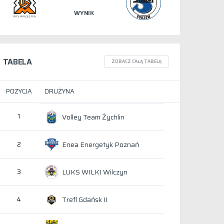
WYNIK
TABELA
ZOBACZ CAŁĄ TABELĘ
POZYCJA
DRUŻYNA
1
Volley Team Żychlin
Enea Energetyk Poznań
2
LUKS WILKI Wilczyn
3
Trefl Gdańsk II
4