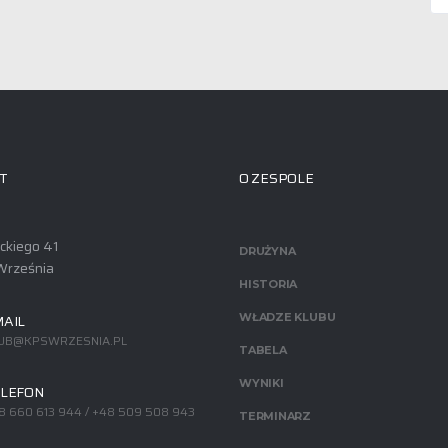
T
O ZESPOLE
ackiego 41
DRUŻYNA
Września
HISTORIA
AIL
WŁADZE KLUBU
UB@KPSWRZESNIA.PL
TABELA
WYNIKI
LEFON
8 660 613 944 / +48 509 508 943
TERMINARZ