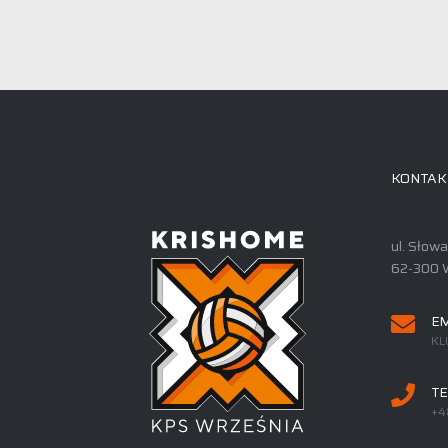
KONTAK
ul. Słow
62-300 
EM
KL
TE
+4