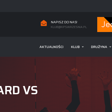
NAPISZ DO NAS!
KLUB@KPSWRZESNIA.PL
AKTUALNOŚCI
KLUB
DRUŻYNA
ARD VS