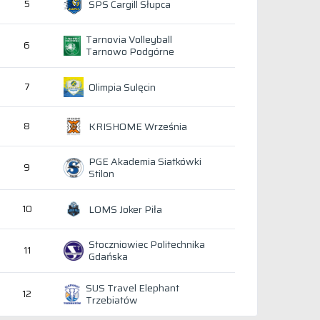
SPS Cargill Słupca
5
Tarnovia Volleyball
6
Tarnowo Podgórne
Olimpia Sulęcin
7
KRISHOME Września
8
PGE Akademia Siatkówki
9
Stilon
LOMS Joker Piła
10
Stoczniowiec Politechnika
11
Gdańska
SUS Travel Elephant
12
Trzebiatów