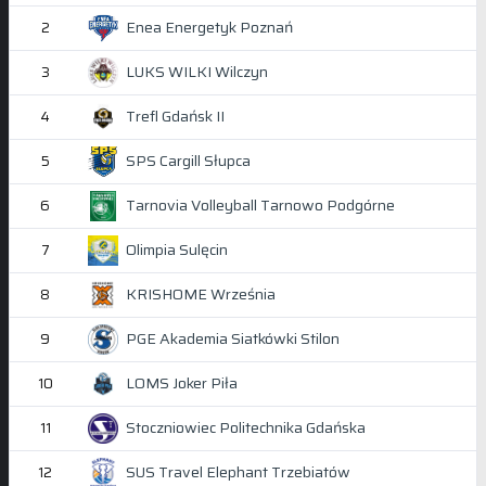
Enea Energetyk Poznań
2
LUKS WILKI Wilczyn
3
Trefl Gdańsk II
4
SPS Cargill Słupca
5
Tarnovia Volleyball Tarnowo Podgórne
6
Olimpia Sulęcin
7
KRISHOME Września
8
PGE Akademia Siatkówki Stilon
9
LOMS Joker Piła
10
Stoczniowiec Politechnika Gdańska
11
SUS Travel Elephant Trzebiatów
12