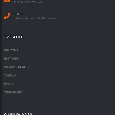
KLUB@KPSWRZESNIA.PL
TELEFON
+48 660 613 944 / +48 509 508 943
O ZESPOLE
DRUŻYNA
HISTORIA
WŁADZE KLUBU
TABELA
WYNIKI
TERMINARZ
WSPIERAJĄ NAS