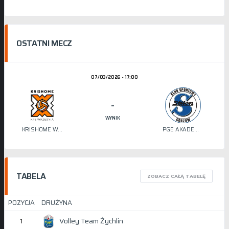
OSTATNI MECZ
07/03/2026 - 17:00
-
WYNIK
KRISHOME WRZEŚNIA
PGE AKADEMIA SIATKÓWKI STILON
TABELA
ZOBACZ CAŁĄ TABELĘ
POZYCJA
DRUŻYNA
Volley Team Żychlin
1