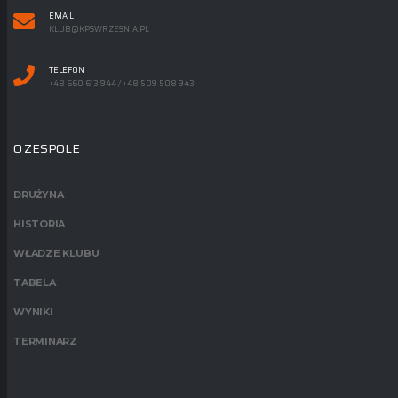
EMAIL
KLUB@KPSWRZESNIA.PL
TELEFON
+48 660 613 944 / +48 509 508 943
O ZESPOLE
DRUŻYNA
HISTORIA
WŁADZE KLUBU
TABELA
WYNIKI
TERMINARZ