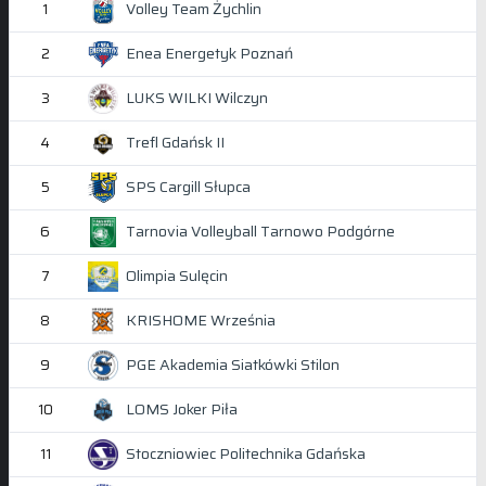
Volley Team Żychlin
1
Enea Energetyk Poznań
2
LUKS WILKI Wilczyn
3
Trefl Gdańsk II
4
SPS Cargill Słupca
5
Tarnovia Volleyball Tarnowo Podgórne
6
Olimpia Sulęcin
7
KRISHOME Września
8
PGE Akademia Siatkówki Stilon
9
LOMS Joker Piła
10
Stoczniowiec Politechnika Gdańska
11