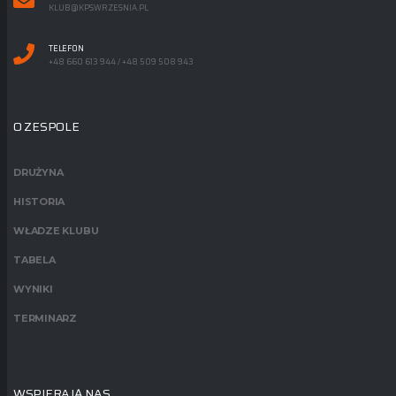
KLUB@KPSWRZESNIA.PL
TELEFON
+48 660 613 944 / +48 509 508 943
O ZESPOLE
DRUŻYNA
HISTORIA
WŁADZE KLUBU
TABELA
WYNIKI
TERMINARZ
WSPIERAJĄ NAS