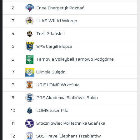
Enea Energetyk Poznań
2
LUKS WILKI Wilczyn
3
Trefl Gdańsk II
4
SPS Cargill Słupca
5
Tarnovia Volleyball Tarnowo Podgórne
6
Olimpia Sulęcin
7
KRISHOME Września
8
PGE Akademia Siatkówki Stilon
9
LOMS Joker Piła
10
Stoczniowiec Politechnika Gdańska
11
SUS Travel Elephant Trzebiatów
12