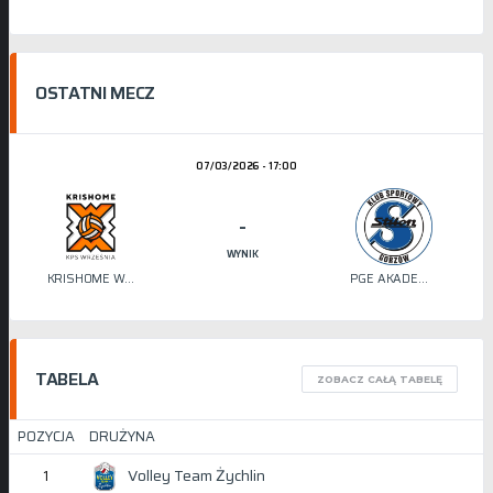
OSTATNI MECZ
07/03/2026 - 17:00
-
WYNIK
KRISHOME WRZEŚNIA
PGE AKADEMIA SIATKÓWKI STILON
TABELA
ZOBACZ CAŁĄ TABELĘ
POZYCJA
DRUŻYNA
Volley Team Żychlin
1