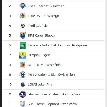
Enea Energetyk Poznań
2
LUKS WILKI Wilczyn
3
Trefl Gdańsk II
4
SPS Cargill Słupca
5
Tarnovia Volleyball Tarnowo Podgórne
6
Olimpia Sulęcin
7
KRISHOME Września
8
PGE Akademia Siatkówki Stilon
9
LOMS Joker Piła
10
Stoczniowiec Politechnika Gdańska
11
SUS Travel Elephant Trzebiatów
12