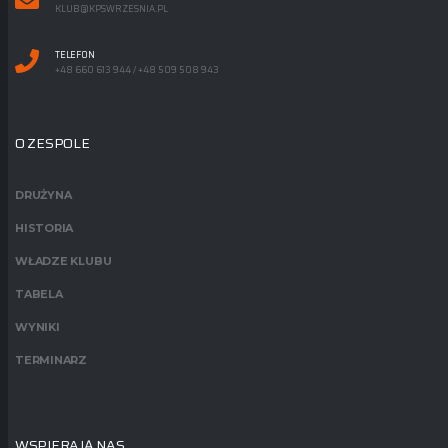
KLUB@KPSWRZESNIA.PL
TELEFON
+48 660 613 944 / +48 509 508 943
O ZESPOLE
DRUŻYNA
HISTORIA
WŁADZE KLUBU
TABELA
WYNIKI
TERMINARZ
WSPIERAJĄ NAS