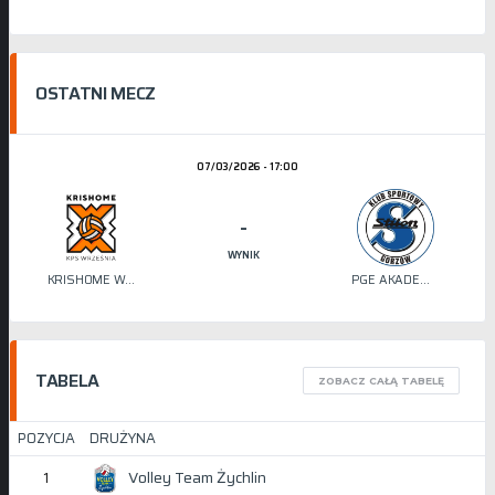
OSTATNI MECZ
07/03/2026 - 17:00
-
WYNIK
KRISHOME WRZEŚNIA
PGE AKADEMIA SIATKÓWKI STILON
TABELA
ZOBACZ CAŁĄ TABELĘ
POZYCJA
DRUŻYNA
Volley Team Żychlin
1