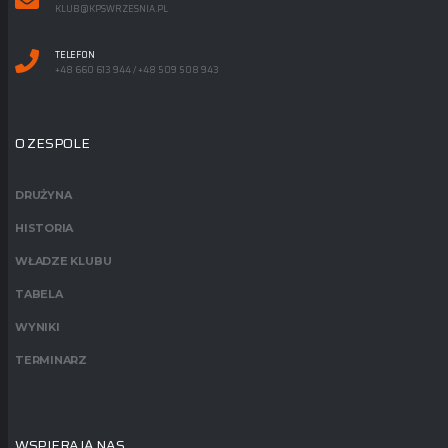
KLUB@KPSWRZESNIA.PL
TELEFON
+48 660 613 944 / +48 509 508 943
O ZESPOLE
DRUŻYNA
HISTORIA
WŁADZE KLUBU
TABELA
WYNIKI
TERMINARZ
WSPIERAJĄ NAS