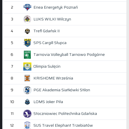
Enea Energetyk Poznań
2
LUKS WILKI Wilczyn
3
Trefl Gdańsk II
4
SPS Cargill Słupca
5
Tarnovia Volleyball Tarnowo Podgórne
6
Olimpia Sulęcin
7
KRISHOME Września
8
PGE Akademia Siatkówki Stilon
9
LOMS Joker Piła
10
Stoczniowiec Politechnika Gdańska
11
SUS Travel Elephant Trzebiatów
12