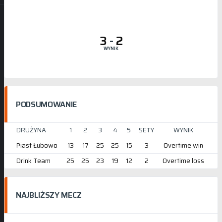
3
-
2
WYNIK
PODSUMOWANIE
DRUŻYNA
1
2
3
4
5
SETY
WYNIK
Piast Łubowo
13
17
25
25
15
3
Overtime win
Drink Team
25
25
23
19
12
2
Overtime loss
NAJBLIŻSZY MECZ