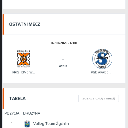
OSTATNI MECZ
07/03/2026 - 17:00
-
WYNIK
KRISHOME WRZEŚNIA
PGE AKADEMIA SIATKÓWKI STILON
TABELA
ZOBACZ CAŁĄ TABELĘ
POZYCJA
DRUŻYNA
Volley Team Żychlin
1