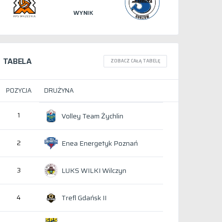
WYNIK
TABELA
ZOBACZ CAŁĄ TABELĘ
POZYCJA
DRUŻYNA
1
Volley Team Żychlin
Enea Energetyk Poznań
2
LUKS WILKI Wilczyn
3
Trefl Gdańsk II
4