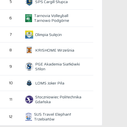
SPS Cargill Słupca
5
Tarnovia Volleyball
6
Tarnowo Podgórne
Olimpia Sulęcin
7
KRISHOME Września
8
PGE Akademia Siatkówki
9
Stilon
LOMS Joker Piła
10
Stoczniowiec Politechnika
11
Gdańska
SUS Travel Elephant
12
Trzebiatów