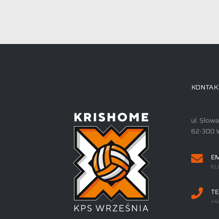
KONTAK
ul. Słow
62-300 
EM
KL
TE
+4