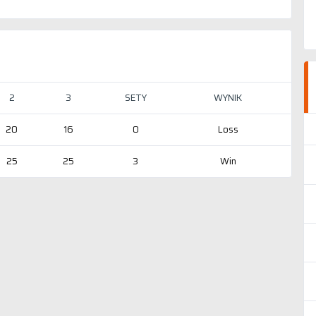
2
3
SETY
WYNIK
20
16
0
Loss
25
25
3
Win