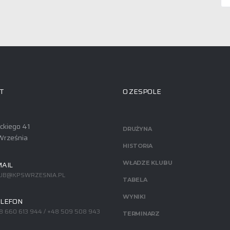
T
O ZESPOLE
ackiego 41
DRUŻYNA
Września
HISTORIA
AIL
WŁADZE KLUBU
UB@KPSWRZESNIA.PL
TABELA
WYNIKI
LEFON
8 660 613 944 / +48 509 508 943
TERMINARZ