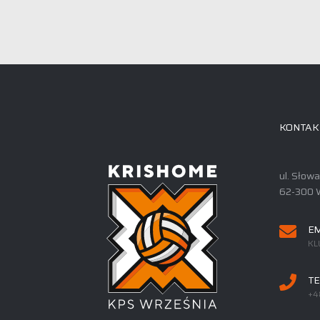
KONTAK
ul. Słow
62-300 
EM
KL
TE
+4