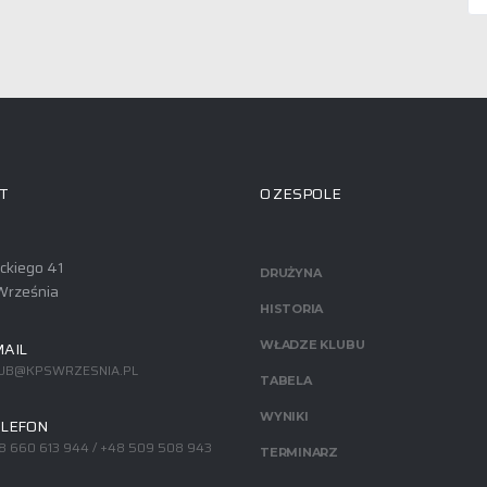
T
O ZESPOLE
ackiego 41
DRUŻYNA
Września
HISTORIA
AIL
WŁADZE KLUBU
UB@KPSWRZESNIA.PL
TABELA
WYNIKI
LEFON
8 660 613 944 / +48 509 508 943
TERMINARZ