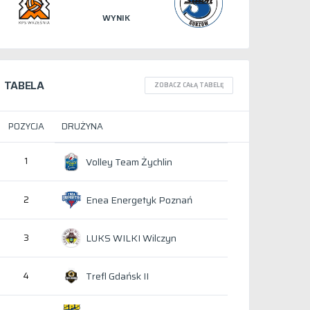
WYNIK
TABELA
ZOBACZ CAŁĄ TABELĘ
POZYCJA
DRUŻYNA
1
Volley Team Żychlin
Enea Energetyk Poznań
2
LUKS WILKI Wilczyn
3
Trefl Gdańsk II
4