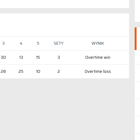
3
4
5
SETY
WYNIK
30
13
15
3
Overtime win
28
25
10
2
Overtime loss