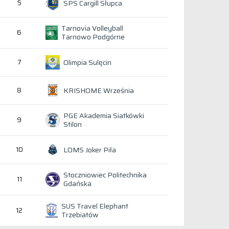
SPS Cargill Słupca
5
Tarnovia Volleyball
6
Tarnowo Podgórne
Olimpia Sulęcin
7
KRISHOME Września
8
PGE Akademia Siatkówki
9
Stilon
LOMS Joker Piła
10
Stoczniowiec Politechnika
11
Gdańska
SUS Travel Elephant
12
Trzebiatów