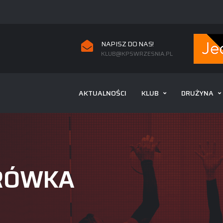
NAPISZ DO NAS!
KLUB@KPSWRZESNIA.PL
AKTUALNOŚCI
KLUB
DRUŻYNA
RÓWKA