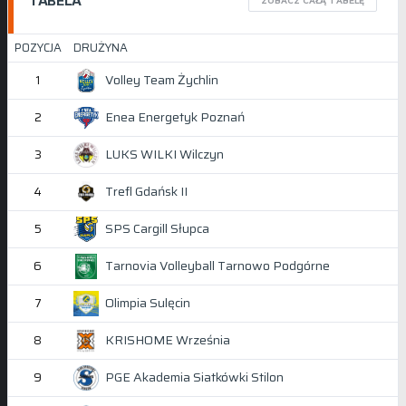
TABELA
ZOBACZ CAŁĄ TABELĘ
POZYCJA
DRUŻYNA
Volley Team Żychlin
1
Enea Energetyk Poznań
2
LUKS WILKI Wilczyn
3
Trefl Gdańsk II
4
SPS Cargill Słupca
5
Tarnovia Volleyball Tarnowo Podgórne
6
Olimpia Sulęcin
7
KRISHOME Września
8
PGE Akademia Siatkówki Stilon
9