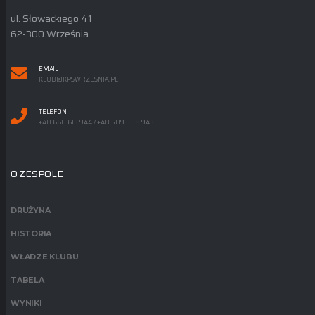
ul. Słowackiego 41
62-300 Września
EMAIL
KLUB@KPSWRZESNIA.PL
TELEFON
+48 660 613 944 / +48 509 508 943
O ZESPOLE
DRUŻYNA
HISTORIA
WŁADZE KLUBU
TABELA
WYNIKI