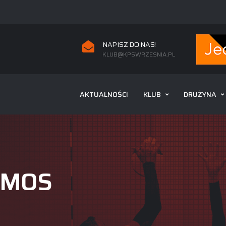
NAPISZ DO NAS!
KLUB@KPSWRZESNIA.PL
AKTUALNOŚCI
KLUB
DRUŻYNA
PMOS