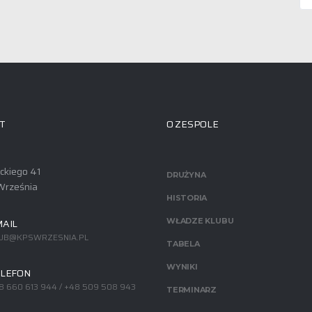
T
O ZESPOLE
ackiego 41
DRUŻYNA
Września
HISTORIA
AIL
WŁADZE KLUBU
UB@KPSWRZESNIA.PL
TABELA
WYNIKI
LEFON
8 660 613 944 / +48 509 508 943
TERMINARZ