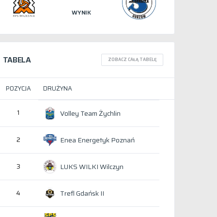
WYNIK
TABELA
ZOBACZ CAŁĄ TABELĘ
POZYCJA
DRUŻYNA
1
Volley Team Żychlin
Enea Energetyk Poznań
2
LUKS WILKI Wilczyn
3
Trefl Gdańsk II
4