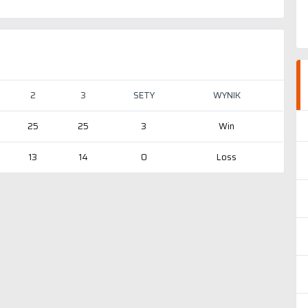
2
3
SETY
WYNIK
25
25
3
Win
13
14
0
Loss