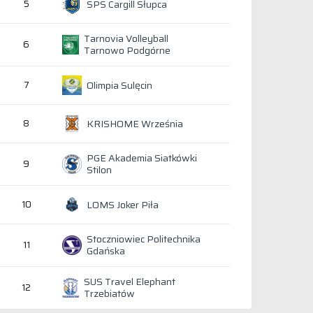
SPS Cargill Słupca
5
Tarnovia Volleyball
6
Tarnowo Podgórne
Olimpia Sulęcin
7
KRISHOME Września
8
PGE Akademia Siatkówki
9
Stilon
LOMS Joker Piła
10
Stoczniowiec Politechnika
11
Gdańska
SUS Travel Elephant
12
Trzebiatów