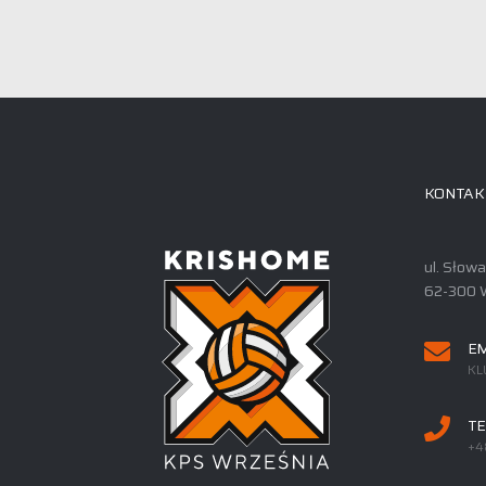
KONTAK
ul. Słow
62-300 
EM
KL
TE
+4