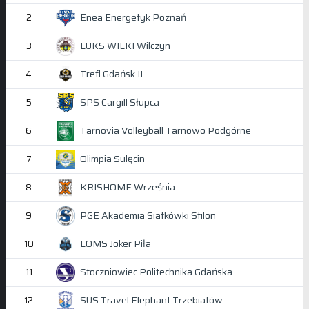
Enea Energetyk Poznań
2
LUKS WILKI Wilczyn
3
Trefl Gdańsk II
4
SPS Cargill Słupca
5
Tarnovia Volleyball Tarnowo Podgórne
6
Olimpia Sulęcin
7
KRISHOME Września
8
PGE Akademia Siatkówki Stilon
9
LOMS Joker Piła
10
Stoczniowiec Politechnika Gdańska
11
SUS Travel Elephant Trzebiatów
12