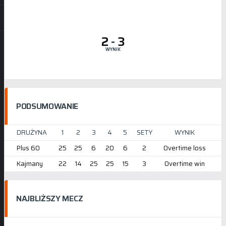
2
-
3
WYNIK
PODSUMOWANIE
DRUŻYNA
1
2
3
4
5
SETY
WYNIK
Plus 60
25
25
6
20
6
2
Overtime loss
Kajmany
22
14
25
25
15
3
Overtime win
NAJBLIŻSZY MECZ