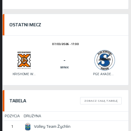
OSTATNI MECZ
07/03/2026 - 17:00
-
WYNIK
KRISHOME WRZEŚNIA
PGE AKADEMIA SIATKÓWKI STILON
TABELA
ZOBACZ CAŁĄ TABELĘ
POZYCJA
DRUŻYNA
Volley Team Żychlin
1