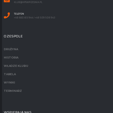
KLUB@KPSWRZESNIA.PL
TELEFON
+48 660 613 944 / +48 509 508 943
O ZESPOLE
DRUŻYNA
HISTORIA
WŁADZE KLUBU
TABELA
WYNIKI
TERMINARZ
WSPIERAJĄ NAS