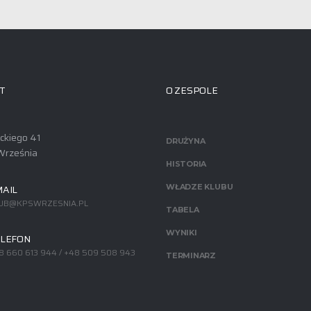
T
O ZESPOLE
ackiego 41
DRUŻYNA
Września
HISTORIA
AIL
WŁADZE KLUBU
UB@KPSWRZESNIA.PL
TABELA
WYNIKI
LEFON
8 660 613 944 / +48 509 508 943
TERMINARZ