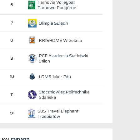
Tarnovia Volleyball
6
Tarnowo Podgórne
Olimpia Sulęcin
7
KRISHOME Września
8
PGE Akademia Siatkówki
9
Stilon
LOMS Joker Piła
10
Stoczniowiec Politechnika
11
Gdańska
SUS Travel Elephant
12
Trzebiatów
KALENDARZ