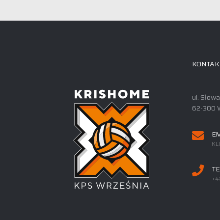
KONTAK
ul. Słow
62-300 
EM
KL
TE
+4