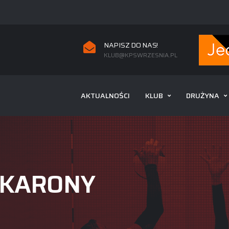
NAPISZ DO NAS!
KLUB@KPSWRZESNIA.PL
AKTUALNOŚCI
KLUB
DRUŻYNA
AKARONY