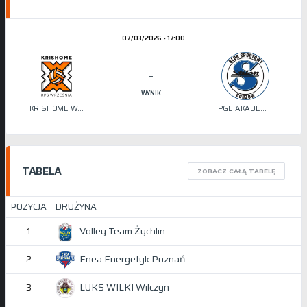
07/03/2026 - 17:00
-
WYNIK
KRISHOME WRZEŚNIA
PGE AKADEMIA SIATKÓWKI STILON
TABELA
ZOBACZ CAŁĄ TABELĘ
POZYCJA
DRUŻYNA
Volley Team Żychlin
1
Enea Energetyk Poznań
2
LUKS WILKI Wilczyn
3