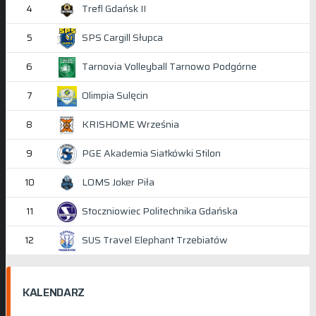
Trefl Gdańsk II
4
SPS Cargill Słupca
5
Tarnovia Volleyball Tarnowo Podgórne
6
Olimpia Sulęcin
7
KRISHOME Września
8
PGE Akademia Siatkówki Stilon
9
LOMS Joker Piła
10
Stoczniowiec Politechnika Gdańska
11
SUS Travel Elephant Trzebiatów
12
KALENDARZ