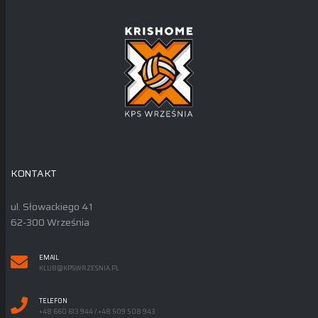
KONTAKT
ul. Słowackiego 41
62-300 Września
EMAIL
KLUB@KPSWRZESNIA.PL
TELEFON
+48 660 613 944 / +48 509 508 943