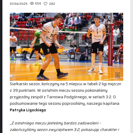
656
282
01/04/2025
Siatkarski sezon, kończymy na 5 miejscu w tabeli 2 ligi mężczn
z 39 punktami. W ostatnim meczu sezonu pokonaliśmy
przyjezdny zespół z Tarnowa Podgórnego, w setach 3:2. O
podsumowanie tego sezonu poprosiliśmy, naszego kapitana
Patryka Ligockiego
.
„
Z ostatniego meczu jesteśmy bardzo zadowoleni –
zakończyliśmy sezon zwycięstwem 3:2, pokazując charakter i