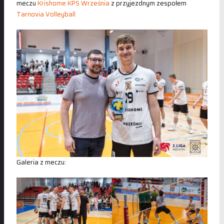
meczu
Krishome KPS Września
z przyjezdnym zespołem
Tarnovia Volleyball
Galeria z meczu: