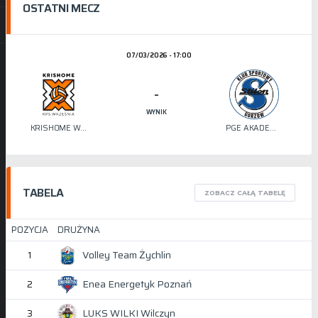
OSTATNI MECZ
07/03/2026 - 17:00
-
WYNIK
KRISHOME WRZEŚNIA
PGE AKADEMIA SIATKÓWKI STILON
TABELA
ZOBACZ CAŁĄ TABELĘ
POZYCJA
DRUŻYNA
Volley Team Żychlin
1
Enea Energetyk Poznań
2
LUKS WILKI Wilczyn
3