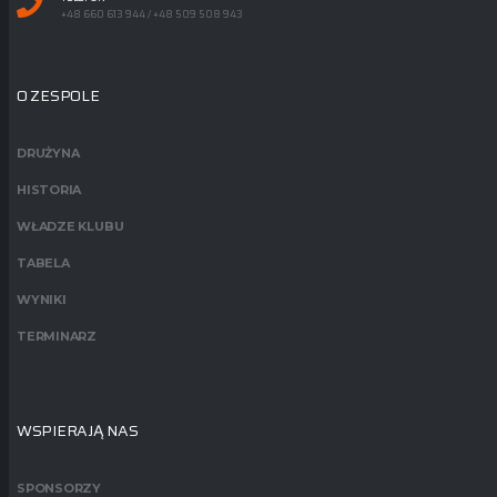
+48 660 613 944 / +48 509 508 943
O ZESPOLE
DRUŻYNA
HISTORIA
WŁADZE KLUBU
TABELA
WYNIKI
TERMINARZ
WSPIERAJĄ NAS
SPONSORZY