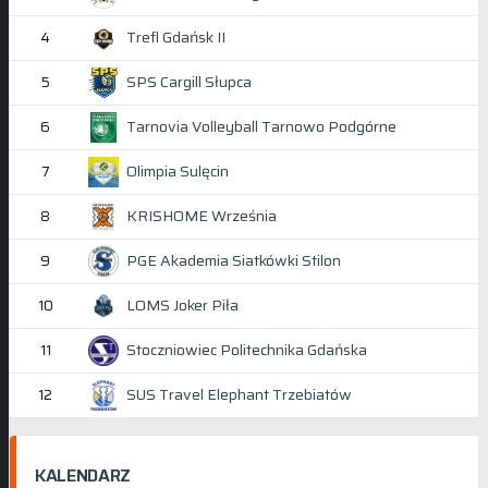
Trefl Gdańsk II
4
SPS Cargill Słupca
5
Tarnovia Volleyball Tarnowo Podgórne
6
Olimpia Sulęcin
7
KRISHOME Września
8
PGE Akademia Siatkówki Stilon
9
LOMS Joker Piła
10
Stoczniowiec Politechnika Gdańska
11
SUS Travel Elephant Trzebiatów
12
KALENDARZ