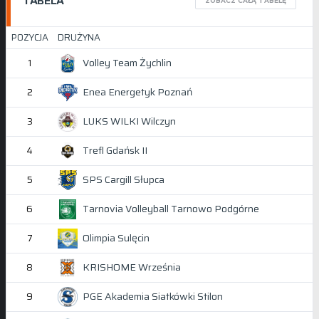
TABELA
ZOBACZ CAŁĄ TABELĘ
POZYCJA
DRUŻYNA
Volley Team Żychlin
1
Enea Energetyk Poznań
2
LUKS WILKI Wilczyn
3
Trefl Gdańsk II
4
SPS Cargill Słupca
5
Tarnovia Volleyball Tarnowo Podgórne
6
Olimpia Sulęcin
7
KRISHOME Września
8
PGE Akademia Siatkówki Stilon
9