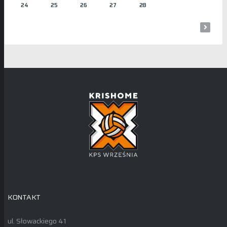
24
25
26
27
28
KONTAKT
ul. Słowackiego 41