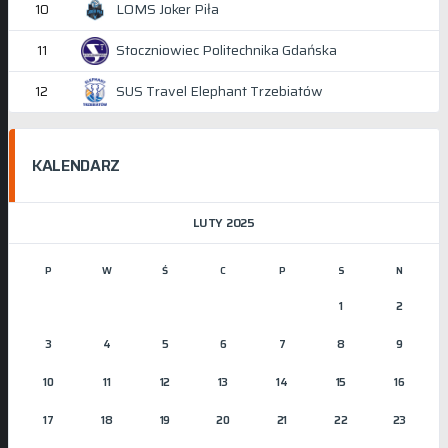
LOMS Joker Piła
10
Stoczniowiec Politechnika Gdańska
11
SUS Travel Elephant Trzebiatów
12
KALENDARZ
LUTY 2025
P
W
Ś
C
P
S
N
1
2
3
4
5
6
7
8
9
10
11
12
13
14
15
16
17
18
19
20
21
22
23