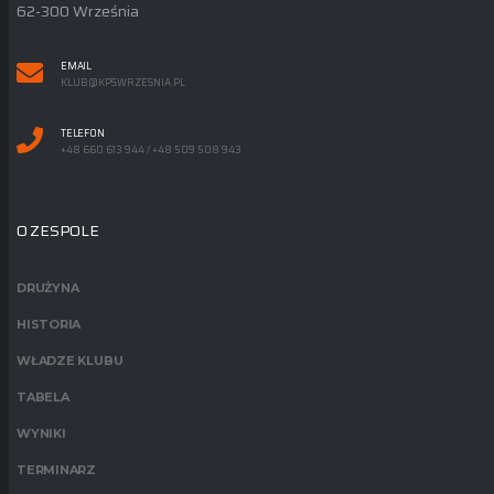
62-300 Września
EMAIL
KLUB@KPSWRZESNIA.PL
TELEFON
+48 660 613 944 / +48 509 508 943
O ZESPOLE
DRUŻYNA
HISTORIA
WŁADZE KLUBU
TABELA
WYNIKI
TERMINARZ