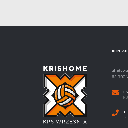
KONTAK
ul. Słow
62-300 
EM
KL
TE
+4