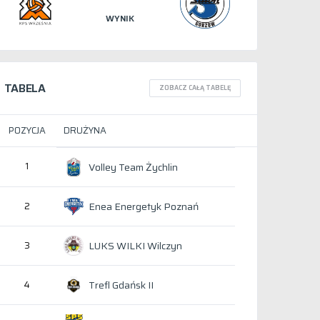
WYNIK
TABELA
ZOBACZ CAŁĄ TABELĘ
POZYCJA
DRUŻYNA
1
Volley Team Żychlin
Enea Energetyk Poznań
2
LUKS WILKI Wilczyn
3
Trefl Gdańsk II
4