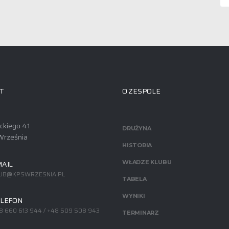
T
O ZESPOLE
ackiego 41
DRUŻYNA
Września
HISTORIA
AIL
WŁADZE KLUBU
UB@KPSWRZESNIA.PL
TABELA
WYNIKI
LEFON
8 660 613 944 / +48 509 508 943
TERMINARZ