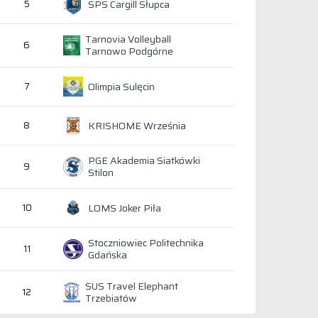
SPS Cargill Słupca
5
Tarnovia Volleyball
6
Tarnowo Podgórne
Olimpia Sulęcin
7
KRISHOME Września
8
PGE Akademia Siatkówki
9
Stilon
LOMS Joker Piła
10
Stoczniowiec Politechnika
11
Gdańska
SUS Travel Elephant
12
Trzebiatów