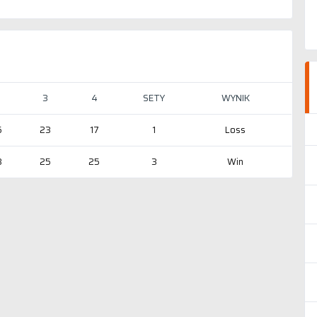
3
4
SETY
WYNIK
5
23
17
1
Loss
3
25
25
3
Win