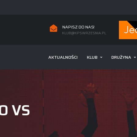
NAPISZ DO NAS!
KLUB@KPSWRZESNIA.PL
AKTUALNOŚCI
KLUB
DRUŻYNA
O VS