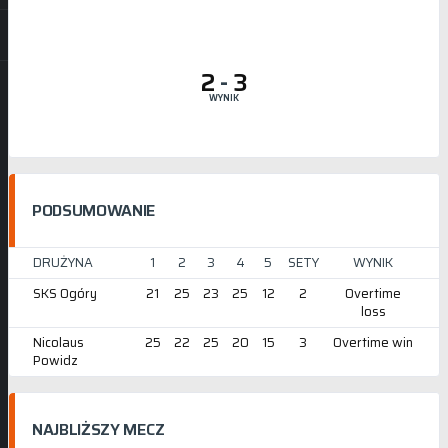
2
-
3
WYNIK
PODSUMOWANIE
DRUŻYNA
1
2
3
4
5
SETY
WYNIK
SKS Ogóry
21
25
23
25
12
2
Overtime
loss
Nicolaus
25
22
25
20
15
3
Overtime win
Powidz
NAJBLIŻSZY MECZ