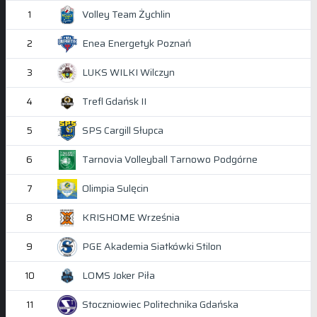
Volley Team Żychlin
1
Enea Energetyk Poznań
2
LUKS WILKI Wilczyn
3
Trefl Gdańsk II
4
SPS Cargill Słupca
5
Tarnovia Volleyball Tarnowo Podgórne
6
Olimpia Sulęcin
7
KRISHOME Września
8
PGE Akademia Siatkówki Stilon
9
LOMS Joker Piła
10
Stoczniowiec Politechnika Gdańska
11