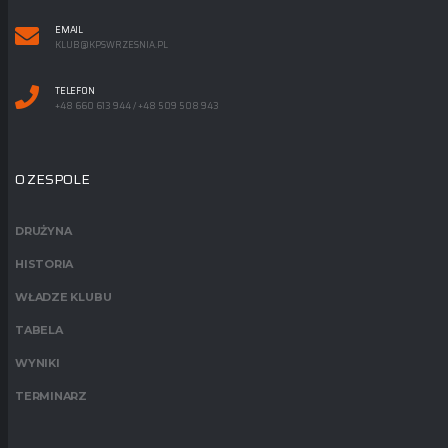
EMAIL
KLUB@KPSWRZESNIA.PL
TELEFON
+48 660 613 944 / +48 509 508 943
O ZESPOLE
DRUŻYNA
HISTORIA
WŁADZE KLUBU
TABELA
WYNIKI
TERMINARZ